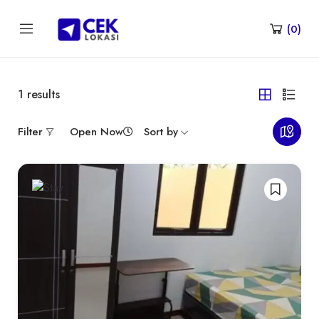
(
0
)
1
results
Filter
Open Now
Sort by