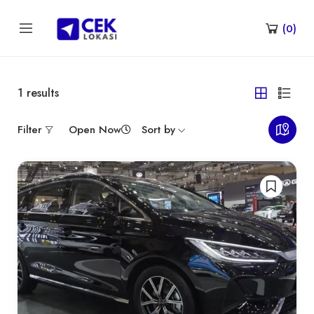
(
0
)
1
results
Filter
Open Now
Sort by