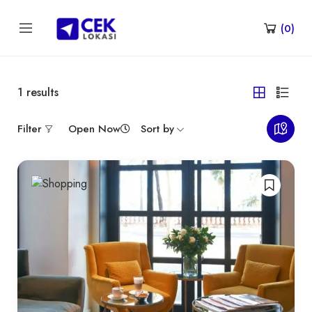
(
0
)
1
results
Filter
Open Now
Sort by